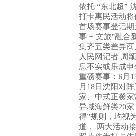
依托 “东北超”
打卡惠民活动将
首场赛事登记期为
事 + 文旅”融
集齐五类差异商
人民网记者 周
息不实或乐成申
重磅赛事：6月1
月18日沈阳对阵
家、中式正餐家
异域海鲜类20
得”规则，均视
道， 两大活动