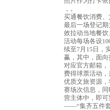
照片作为打卡依
，。
买通餐饮消费、
最后一场登记期为
效拉动当地餐饮
活动每场各设1
续至7月15日
赢，其中，面向
对应官方邮箱，
费得球票活动，
优质文旅资源，
赛场次信息，同
营主体中，即可
——“集齐五件