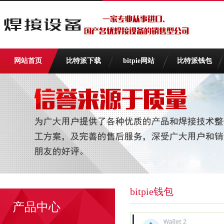
网站首页
比特派下载
bitpie网站
比特派钱包
bitpie钱包
产品中心