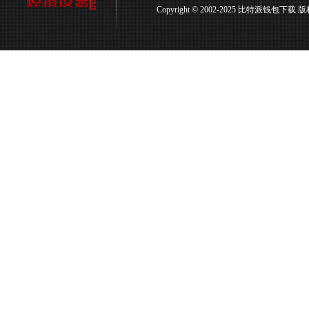
Copyright © 2002-2025 比特派钱包下载