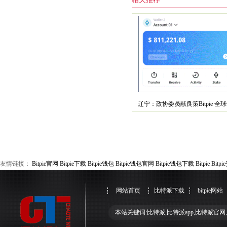
辽宁：政协委员献良策Bitpie 全
友情链接：
Bitpie官网
Bitpie下载
Bitpie钱包
Bitpie钱包官网
Bitpie钱包下载
Bitpie
Bitp
网站首页
比特派下载
bitpie网站
本站关键词:比特派,比特派app,比特派官网,比特