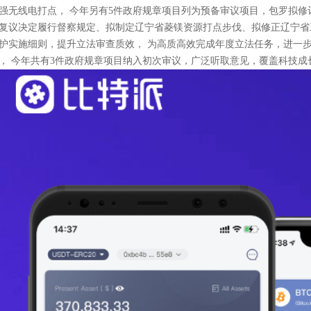
强无线电打点， 今年另有5件政府规章项目列为预备审议项目，包罗拟
复议决定履行督察规定、拟制定辽宁省菱镁资源打点步伐、拟修正辽宁省
护实施细则，提升立法审查质效， 为高质高效完成年度立法任务，进一
， 今年共有3件政府规章项目纳入初次审议，广泛听取意见，覆盖科技