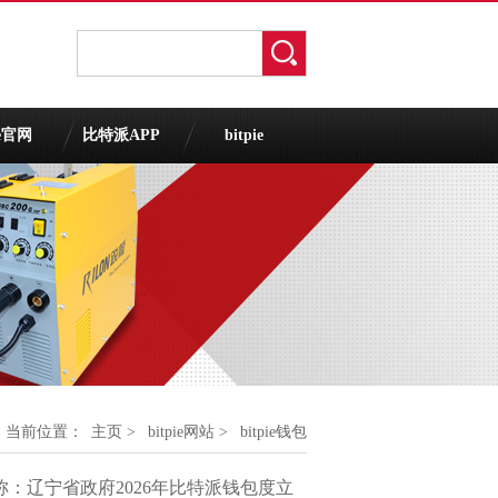
ie官网
比特派APP
bitpie
当前位置：
主页
>
bitpie网站
>
bitpie钱包
称：辽宁省政府2026年比特派钱包度立