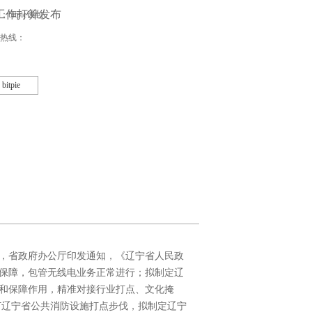
工作打算发布
bitpie钱包
热线：
bitpie
，省政府办公厅印发通知，《辽宁省人民政
治保障，包管无线电业务正常进行；拟制定辽
和保障作用，精准对接行业打点、文化掩
订辽宁省公共消防设施打点步伐，拟制定辽宁